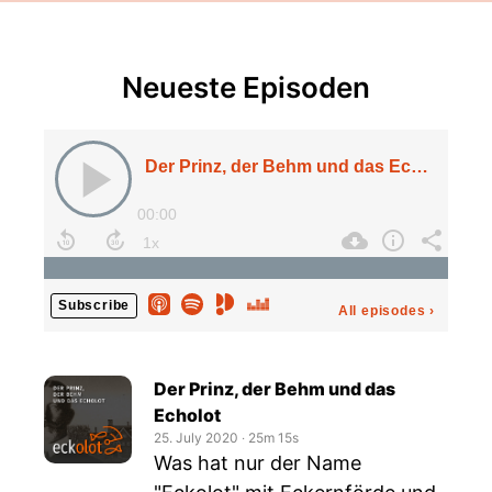
Neueste Episoden
Der Prinz, der Behm und das Echolot
00:00
Subscribe
All episodes
›
Der Prinz, der Behm und das
Echolot
25. July 2020
‧
25m 15s
Was hat nur der Name